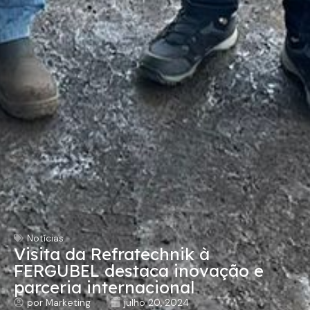
Notícias
Visita da Refratechnik à
FERGUBEL destaca inovação e
parceria internacional
por
Marketing
julho 20, 2024